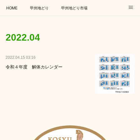
HOME
甲州地どり
甲州地どり市場
オンラインショップ
アクセス
お問い合わせ
2022
.
04
取扱店
連携企業
リンク
2022.04.15 03:16
令和４年度 解体カレンダー