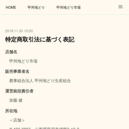
HOME
甲州地どり
甲州地どり市場
オンラインショップ
アクセス
お問い合わせ
2018.11.30 15:00
取扱店
連携企業
リンク
特定商取引法に基づく表記
店舗名
甲州地どり市場
販売事業者名
農事組合法人 甲州地どり生産組合
運営統括責任者
加藤 健
所在地
＜店舗＞
〒400-0856 山梨県甲府市伊勢2-10-2